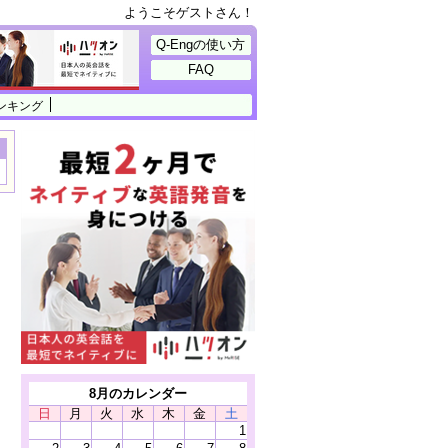
ようこそゲストさん！
Q-Engの使い方
FAQ
ンキング
8月のカレンダー
日
月
火
水
木
金
土
1