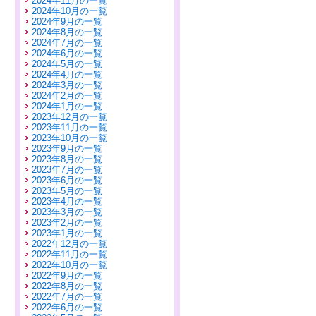
2024年11月の一覧
2024年10月の一覧
2024年9月の一覧
2024年8月の一覧
2024年7月の一覧
2024年6月の一覧
2024年5月の一覧
2024年4月の一覧
2024年3月の一覧
2024年2月の一覧
2024年1月の一覧
2023年12月の一覧
2023年11月の一覧
2023年10月の一覧
2023年9月の一覧
2023年8月の一覧
2023年7月の一覧
2023年6月の一覧
2023年5月の一覧
2023年4月の一覧
2023年3月の一覧
2023年2月の一覧
2023年1月の一覧
2022年12月の一覧
2022年11月の一覧
2022年10月の一覧
2022年9月の一覧
2022年8月の一覧
2022年7月の一覧
2022年6月の一覧