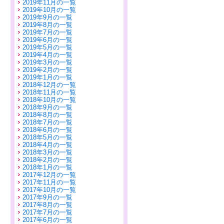
2019年11月の一覧
2019年10月の一覧
2019年9月の一覧
2019年8月の一覧
2019年7月の一覧
2019年6月の一覧
2019年5月の一覧
2019年4月の一覧
2019年3月の一覧
2019年2月の一覧
2019年1月の一覧
2018年12月の一覧
2018年11月の一覧
2018年10月の一覧
2018年9月の一覧
2018年8月の一覧
2018年7月の一覧
2018年6月の一覧
2018年5月の一覧
2018年4月の一覧
2018年3月の一覧
2018年2月の一覧
2018年1月の一覧
2017年12月の一覧
2017年11月の一覧
2017年10月の一覧
2017年9月の一覧
2017年8月の一覧
2017年7月の一覧
2017年6月の一覧