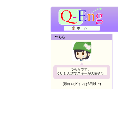
ホーム
つらら
つららです。
くいしん坊でスキーが大好き♡
(最終ログインは3日以上)