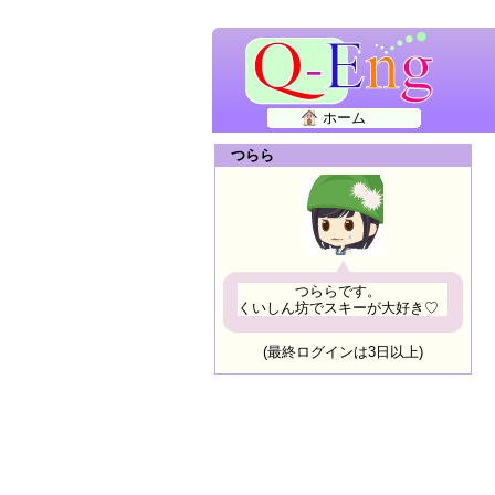
ホーム
つらら
つららです。
くいしん坊でスキーが大好き♡
(最終ログインは3日以上)