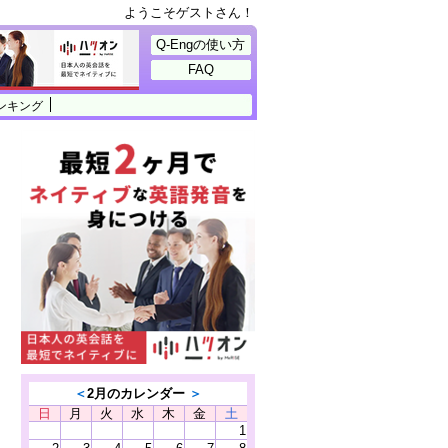
ようこそゲストさん！
Q-Engの使い方
FAQ
ンキング
＜
2月のカレンダー
＞
日
月
火
水
木
金
土
1