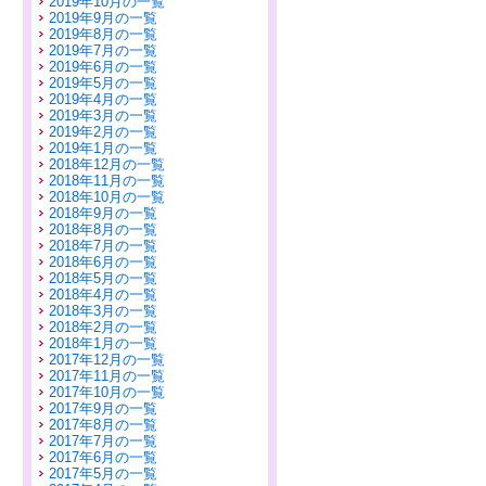
2019年10月の一覧
2019年9月の一覧
2019年8月の一覧
2019年7月の一覧
2019年6月の一覧
2019年5月の一覧
2019年4月の一覧
2019年3月の一覧
2019年2月の一覧
2019年1月の一覧
2018年12月の一覧
2018年11月の一覧
2018年10月の一覧
2018年9月の一覧
2018年8月の一覧
2018年7月の一覧
2018年6月の一覧
2018年5月の一覧
2018年4月の一覧
2018年3月の一覧
2018年2月の一覧
2018年1月の一覧
2017年12月の一覧
2017年11月の一覧
2017年10月の一覧
2017年9月の一覧
2017年8月の一覧
2017年7月の一覧
2017年6月の一覧
2017年5月の一覧