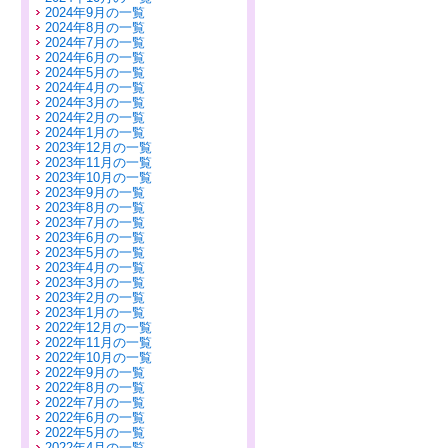
2024年9月の一覧
2024年8月の一覧
2024年7月の一覧
2024年6月の一覧
2024年5月の一覧
2024年4月の一覧
2024年3月の一覧
2024年2月の一覧
2024年1月の一覧
2023年12月の一覧
2023年11月の一覧
2023年10月の一覧
2023年9月の一覧
2023年8月の一覧
2023年7月の一覧
2023年6月の一覧
2023年5月の一覧
2023年4月の一覧
2023年3月の一覧
2023年2月の一覧
2023年1月の一覧
2022年12月の一覧
2022年11月の一覧
2022年10月の一覧
2022年9月の一覧
2022年8月の一覧
2022年7月の一覧
2022年6月の一覧
2022年5月の一覧
2022年4月の一覧