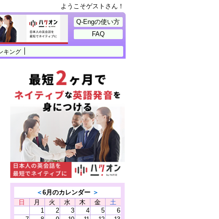
ようこそゲストさん！
Q-Engの使い方
FAQ
ンキング
＜
6月のカレンダー
＞
日
月
火
水
木
金
土
1
2
3
4
5
6