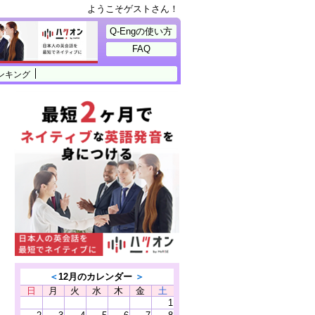
ようこそゲストさん！
Q-Engの使い方
FAQ
ンキング
＜
12月のカレンダー
＞
日
月
火
水
木
金
土
1