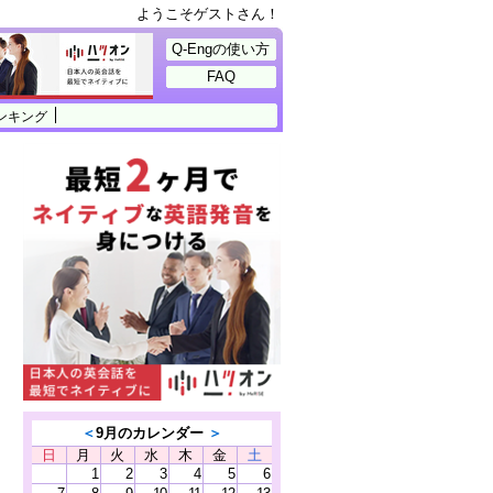
ようこそゲストさん！
Q-Engの使い方
FAQ
ンキング
＜
9月のカレンダー
＞
日
月
火
水
木
金
土
1
2
3
4
5
6