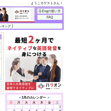
ようこそゲストさん！
Q-Engの使い方
FAQ
ンキング
示
に
公
）
読
む
示
＜
3月のカレンダー
＞
日
月
火
水
木
金
土
1