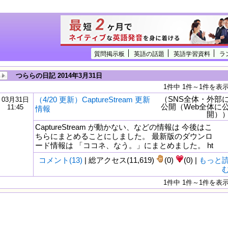
質問掲示板
英語の話題
英語学習資料
ラ
つららの日記 2014年3月31日
1件中 1件～1件を表
（SNS全体・外部
（4/20 更新）CaptureStream 更新
03月31日
公開（Web全体に
11:45
情報
開）
CaptureStream が動かない、などの情報は 今後はこ
ちらにまとめることにしました。 最新版のダウンロ
ード情報は 「ココネ、なう。」にまとめました。 ht
コメント(13)
| 総アクセス(11,619)
(0)
(0) |
もっと
1件中 1件～1件を表