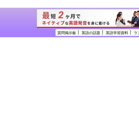
質問掲示板
英語の話題
英語学習資料
ラ