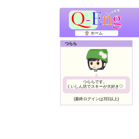
ホーム
つらら
つららです。
くいしん坊でスキーが大好き♡
(最終ログインは3日以上)