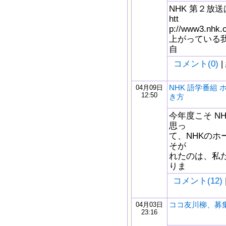
NHK 第２放
htt
p://www3.nh
上がっている
自
コメント(0)
|
NHK 語学番組
04月09日
12:50
き方
今年度こそ NH
思っ
て、NHKのホ
そが
れたのは、私
りま
コメント(12)
ココ友川柳、募
04月03日
23:16