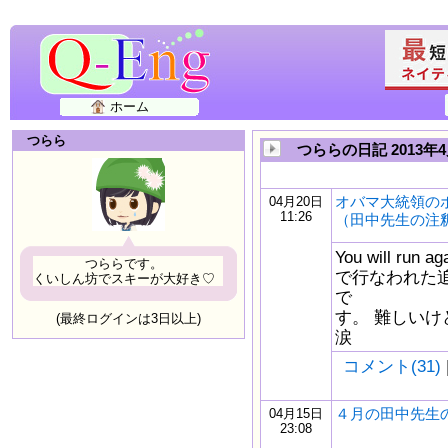
ホーム
つらら
つららの日記 2013年
オバマ大統領の
04月20日
11:26
（田中先生の注
You will r
つららです。
で行なわれた
くいしん坊でスキーが大好き♡
で
す。 難しい
(最終ログインは3日以上)
涙
コメント(31)
４月の田中先生
04月15日
23:08