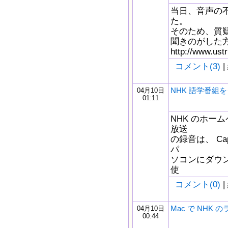
当日、音声の
た。
そのため、質
聞きのがした
http://www.ustr
コメント(3)
|
NHK 語学番組
04月10日
01:11
NHK のホー
放送
の録音は、 Cap
パ
ソコンにダウ
使
コメント(0)
|
Mac で NHK
04月10日
00:44