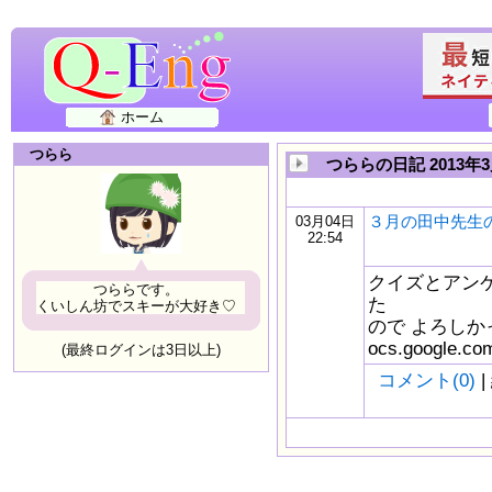
ホーム
つらら
つららの日記 2013年
３月の田中先生
03月04日
22:54
クイズとアンケー
つららです。
た
くいしん坊でスキーが大好き♡
ので よろしかっ
ocs.google.c
(最終ログインは3日以上)
コメント(0)
|