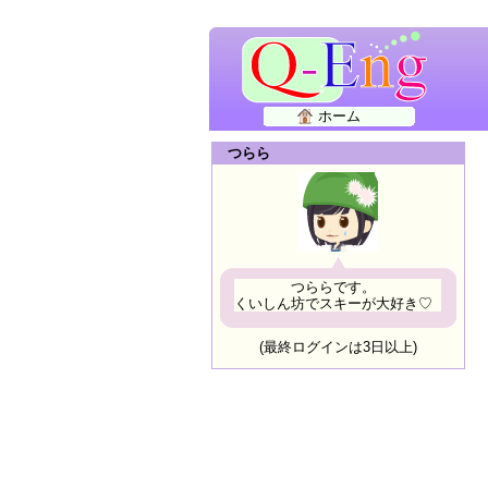
ホーム
つらら
つららです。
くいしん坊でスキーが大好き♡
(最終ログインは3日以上)