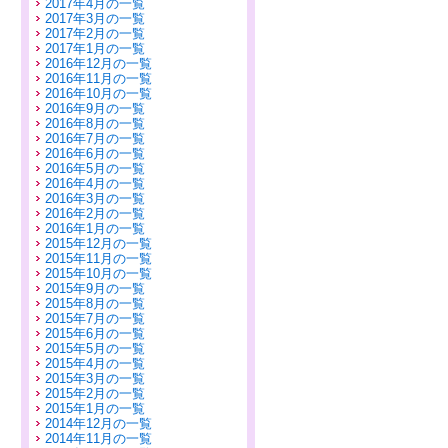
2017年4月の一覧
2017年3月の一覧
2017年2月の一覧
2017年1月の一覧
2016年12月の一覧
2016年11月の一覧
2016年10月の一覧
2016年9月の一覧
2016年8月の一覧
2016年7月の一覧
2016年6月の一覧
2016年5月の一覧
2016年4月の一覧
2016年3月の一覧
2016年2月の一覧
2016年1月の一覧
2015年12月の一覧
2015年11月の一覧
2015年10月の一覧
2015年9月の一覧
2015年8月の一覧
2015年7月の一覧
2015年6月の一覧
2015年5月の一覧
2015年4月の一覧
2015年3月の一覧
2015年2月の一覧
2015年1月の一覧
2014年12月の一覧
2014年11月の一覧