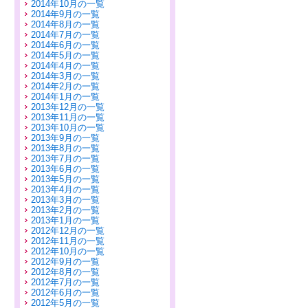
2014年10月の一覧
2014年9月の一覧
2014年8月の一覧
2014年7月の一覧
2014年6月の一覧
2014年5月の一覧
2014年4月の一覧
2014年3月の一覧
2014年2月の一覧
2014年1月の一覧
2013年12月の一覧
2013年11月の一覧
2013年10月の一覧
2013年9月の一覧
2013年8月の一覧
2013年7月の一覧
2013年6月の一覧
2013年5月の一覧
2013年4月の一覧
2013年3月の一覧
2013年2月の一覧
2013年1月の一覧
2012年12月の一覧
2012年11月の一覧
2012年10月の一覧
2012年9月の一覧
2012年8月の一覧
2012年7月の一覧
2012年6月の一覧
2012年5月の一覧