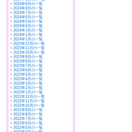
2024年9月の一覧
2024年8月の一覧
2024年7月の一覧
2024年6月の一覧
2024年5月の一覧
2024年4月の一覧
2024年3月の一覧
2024年2月の一覧
2024年1月の一覧
2023年12月の一覧
2023年11月の一覧
2023年10月の一覧
2023年9月の一覧
2023年8月の一覧
2023年7月の一覧
2023年6月の一覧
2023年5月の一覧
2023年4月の一覧
2023年3月の一覧
2023年2月の一覧
2023年1月の一覧
2022年12月の一覧
2022年11月の一覧
2022年10月の一覧
2022年9月の一覧
2022年8月の一覧
2022年7月の一覧
2022年6月の一覧
2022年5月の一覧
2022年4月の一覧