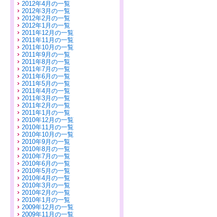
2012年4月の一覧
2012年3月の一覧
2012年2月の一覧
2012年1月の一覧
2011年12月の一覧
2011年11月の一覧
2011年10月の一覧
2011年9月の一覧
2011年8月の一覧
2011年7月の一覧
2011年6月の一覧
2011年5月の一覧
2011年4月の一覧
2011年3月の一覧
2011年2月の一覧
2011年1月の一覧
2010年12月の一覧
2010年11月の一覧
2010年10月の一覧
2010年9月の一覧
2010年8月の一覧
2010年7月の一覧
2010年6月の一覧
2010年5月の一覧
2010年4月の一覧
2010年3月の一覧
2010年2月の一覧
2010年1月の一覧
2009年12月の一覧
2009年11月の一覧