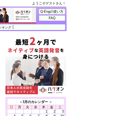
ようこそゲストさん！
Q-Engの使い方
FAQ
ンキング
＜
3月のカレンダー
＞
日
月
火
水
木
金
土
1
2
3