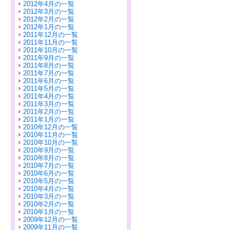
2012年4月の一覧
2012年3月の一覧
2012年2月の一覧
2012年1月の一覧
2011年12月の一覧
2011年11月の一覧
2011年10月の一覧
2011年9月の一覧
2011年8月の一覧
2011年7月の一覧
2011年6月の一覧
2011年5月の一覧
2011年4月の一覧
2011年3月の一覧
2011年2月の一覧
2011年1月の一覧
2010年12月の一覧
2010年11月の一覧
2010年10月の一覧
2010年9月の一覧
2010年8月の一覧
2010年7月の一覧
2010年6月の一覧
2010年5月の一覧
2010年4月の一覧
2010年3月の一覧
2010年2月の一覧
2010年1月の一覧
2009年12月の一覧
2009年11月の一覧