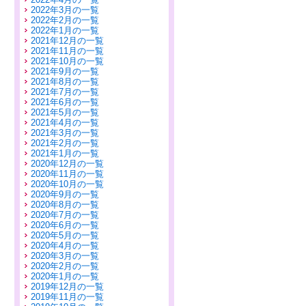
2022年3月の一覧
2022年2月の一覧
2022年1月の一覧
2021年12月の一覧
2021年11月の一覧
2021年10月の一覧
2021年9月の一覧
2021年8月の一覧
2021年7月の一覧
2021年6月の一覧
2021年5月の一覧
2021年4月の一覧
2021年3月の一覧
2021年2月の一覧
2021年1月の一覧
2020年12月の一覧
2020年11月の一覧
2020年10月の一覧
2020年9月の一覧
2020年8月の一覧
2020年7月の一覧
2020年6月の一覧
2020年5月の一覧
2020年4月の一覧
2020年3月の一覧
2020年2月の一覧
2020年1月の一覧
2019年12月の一覧
2019年11月の一覧