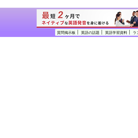
質問掲示板
英語の話題
英語学習資料
ラ