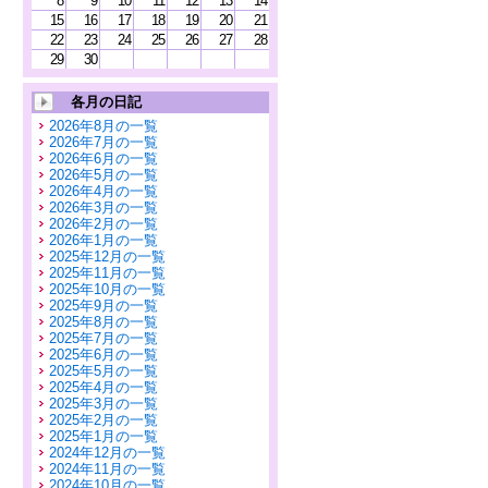
8
9
10
11
12
13
14
15
16
17
18
19
20
21
22
23
24
25
26
27
28
29
30
各月の日記
2026年8月の一覧
2026年7月の一覧
2026年6月の一覧
2026年5月の一覧
2026年4月の一覧
2026年3月の一覧
2026年2月の一覧
2026年1月の一覧
2025年12月の一覧
2025年11月の一覧
2025年10月の一覧
2025年9月の一覧
2025年8月の一覧
2025年7月の一覧
2025年6月の一覧
2025年5月の一覧
2025年4月の一覧
2025年3月の一覧
2025年2月の一覧
2025年1月の一覧
2024年12月の一覧
2024年11月の一覧
2024年10月の一覧