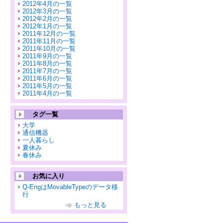
2012年4月の一覧
2012年3月の一覧
2012年2月の一覧
2012年1月の一覧
2011年12月の一覧
2011年11月の一覧
2011年10月の一覧
2011年9月の一覧
2011年8月の一覧
2011年7月の一覧
2011年6月の一覧
2011年5月の一覧
2011年4月の一覧
タグ一覧
大学
通信機器
一人暮らし
夏休み
春休み
お気に入り
Q-EngはMovableTypeのデータ移
行
もっと見る