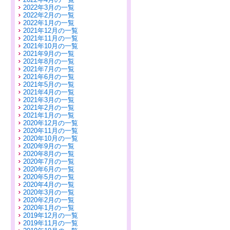
2022年3月の一覧
2022年2月の一覧
2022年1月の一覧
2021年12月の一覧
2021年11月の一覧
2021年10月の一覧
2021年9月の一覧
2021年8月の一覧
2021年7月の一覧
2021年6月の一覧
2021年5月の一覧
2021年4月の一覧
2021年3月の一覧
2021年2月の一覧
2021年1月の一覧
2020年12月の一覧
2020年11月の一覧
2020年10月の一覧
2020年9月の一覧
2020年8月の一覧
2020年7月の一覧
2020年6月の一覧
2020年5月の一覧
2020年4月の一覧
2020年3月の一覧
2020年2月の一覧
2020年1月の一覧
2019年12月の一覧
2019年11月の一覧