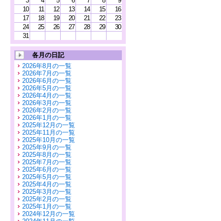
3
4
5
6
7
8
9
10
11
12
13
14
15
16
17
18
19
20
21
22
23
24
25
26
27
28
29
30
31
各月の日記
2026年8月の一覧
2026年7月の一覧
2026年6月の一覧
2026年5月の一覧
2026年4月の一覧
2026年3月の一覧
2026年2月の一覧
2026年1月の一覧
2025年12月の一覧
2025年11月の一覧
2025年10月の一覧
2025年9月の一覧
2025年8月の一覧
2025年7月の一覧
2025年6月の一覧
2025年5月の一覧
2025年4月の一覧
2025年3月の一覧
2025年2月の一覧
2025年1月の一覧
2024年12月の一覧