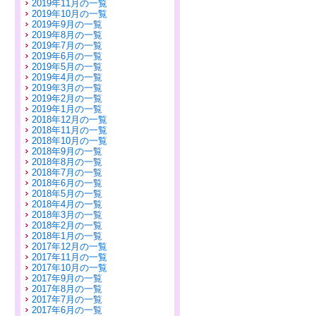
2019年11月の一覧
2019年10月の一覧
2019年9月の一覧
2019年8月の一覧
2019年7月の一覧
2019年6月の一覧
2019年5月の一覧
2019年4月の一覧
2019年3月の一覧
2019年2月の一覧
2019年1月の一覧
2018年12月の一覧
2018年11月の一覧
2018年10月の一覧
2018年9月の一覧
2018年8月の一覧
2018年7月の一覧
2018年6月の一覧
2018年5月の一覧
2018年4月の一覧
2018年3月の一覧
2018年2月の一覧
2018年1月の一覧
2017年12月の一覧
2017年11月の一覧
2017年10月の一覧
2017年9月の一覧
2017年8月の一覧
2017年7月の一覧
2017年6月の一覧