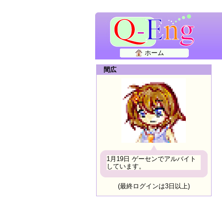
ホーム
間広
1月19日 ゲーセンでアルバイト
しています。
(最終ログインは3日以上)