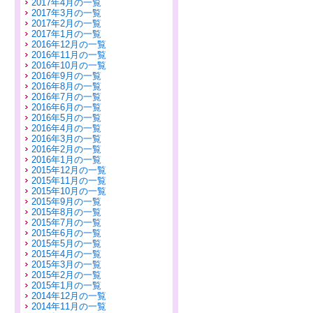
2017年4月の一覧
2017年3月の一覧
2017年2月の一覧
2017年1月の一覧
2016年12月の一覧
2016年11月の一覧
2016年10月の一覧
2016年9月の一覧
2016年8月の一覧
2016年7月の一覧
2016年6月の一覧
2016年5月の一覧
2016年4月の一覧
2016年3月の一覧
2016年2月の一覧
2016年1月の一覧
2015年12月の一覧
2015年11月の一覧
2015年10月の一覧
2015年9月の一覧
2015年8月の一覧
2015年7月の一覧
2015年6月の一覧
2015年5月の一覧
2015年4月の一覧
2015年3月の一覧
2015年2月の一覧
2015年1月の一覧
2014年12月の一覧
2014年11月の一覧