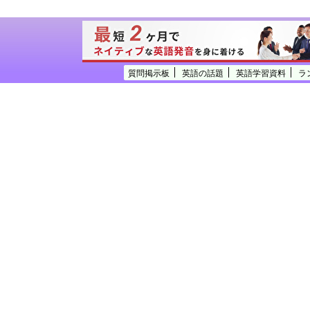
質問掲示板
英語の話題
英語学習資料
ラ