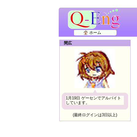
ホーム
間広
1月19日 ゲーセンでアルバイト
しています。
(最終ログインは3日以上)