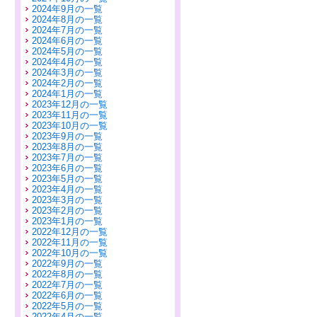
2024年9月の一覧
2024年8月の一覧
2024年7月の一覧
2024年6月の一覧
2024年5月の一覧
2024年4月の一覧
2024年3月の一覧
2024年2月の一覧
2024年1月の一覧
2023年12月の一覧
2023年11月の一覧
2023年10月の一覧
2023年9月の一覧
2023年8月の一覧
2023年7月の一覧
2023年6月の一覧
2023年5月の一覧
2023年4月の一覧
2023年3月の一覧
2023年2月の一覧
2023年1月の一覧
2022年12月の一覧
2022年11月の一覧
2022年10月の一覧
2022年9月の一覧
2022年8月の一覧
2022年7月の一覧
2022年6月の一覧
2022年5月の一覧
2022年4月の一覧