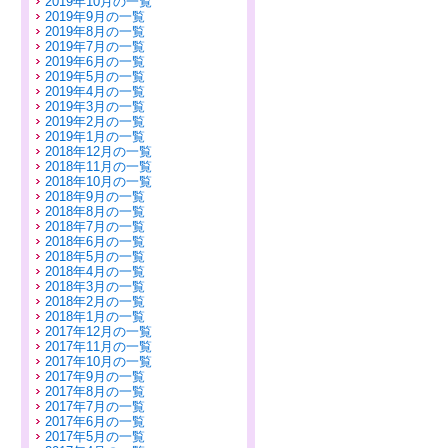
2019年10月の一覧
2019年9月の一覧
2019年8月の一覧
2019年7月の一覧
2019年6月の一覧
2019年5月の一覧
2019年4月の一覧
2019年3月の一覧
2019年2月の一覧
2019年1月の一覧
2018年12月の一覧
2018年11月の一覧
2018年10月の一覧
2018年9月の一覧
2018年8月の一覧
2018年7月の一覧
2018年6月の一覧
2018年5月の一覧
2018年4月の一覧
2018年3月の一覧
2018年2月の一覧
2018年1月の一覧
2017年12月の一覧
2017年11月の一覧
2017年10月の一覧
2017年9月の一覧
2017年8月の一覧
2017年7月の一覧
2017年6月の一覧
2017年5月の一覧