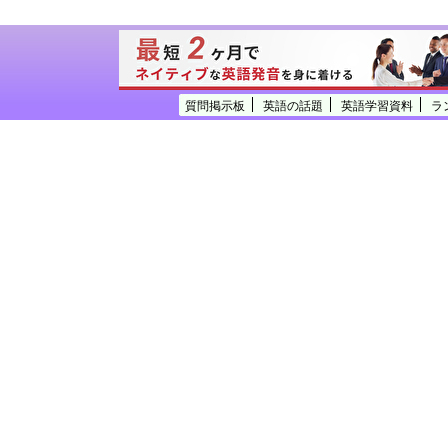
質問掲示板
英語の話題
英語学習資料
ラ