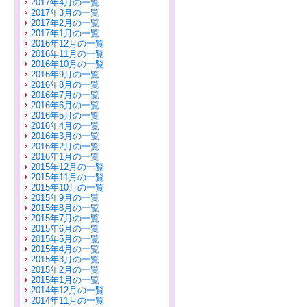
2017年4月の一覧
2017年3月の一覧
2017年2月の一覧
2017年1月の一覧
2016年12月の一覧
2016年11月の一覧
2016年10月の一覧
2016年9月の一覧
2016年8月の一覧
2016年7月の一覧
2016年6月の一覧
2016年5月の一覧
2016年4月の一覧
2016年3月の一覧
2016年2月の一覧
2016年1月の一覧
2015年12月の一覧
2015年11月の一覧
2015年10月の一覧
2015年9月の一覧
2015年8月の一覧
2015年7月の一覧
2015年6月の一覧
2015年5月の一覧
2015年4月の一覧
2015年3月の一覧
2015年2月の一覧
2015年1月の一覧
2014年12月の一覧
2014年11月の一覧