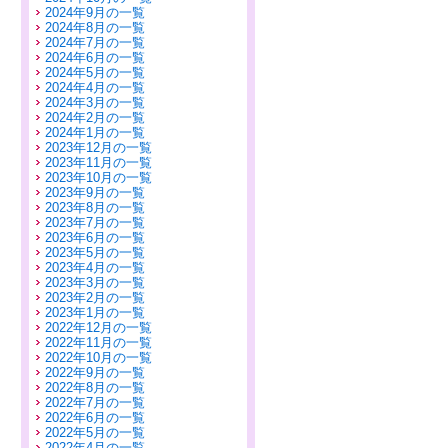
2024年9月の一覧
2024年8月の一覧
2024年7月の一覧
2024年6月の一覧
2024年5月の一覧
2024年4月の一覧
2024年3月の一覧
2024年2月の一覧
2024年1月の一覧
2023年12月の一覧
2023年11月の一覧
2023年10月の一覧
2023年9月の一覧
2023年8月の一覧
2023年7月の一覧
2023年6月の一覧
2023年5月の一覧
2023年4月の一覧
2023年3月の一覧
2023年2月の一覧
2023年1月の一覧
2022年12月の一覧
2022年11月の一覧
2022年10月の一覧
2022年9月の一覧
2022年8月の一覧
2022年7月の一覧
2022年6月の一覧
2022年5月の一覧
2022年4月の一覧