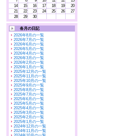
7
8
9
10
11
12
13
14
15
16
17
18
19
20
21
22
23
24
25
26
27
28
29
30
各月の日記
2026年8月の一覧
2026年7月の一覧
2026年6月の一覧
2026年5月の一覧
2026年4月の一覧
2026年3月の一覧
2026年2月の一覧
2026年1月の一覧
2025年12月の一覧
2025年11月の一覧
2025年10月の一覧
2025年9月の一覧
2025年8月の一覧
2025年7月の一覧
2025年6月の一覧
2025年5月の一覧
2025年4月の一覧
2025年3月の一覧
2025年2月の一覧
2025年1月の一覧
2024年12月の一覧
2024年11月の一覧
2024年10月の一覧