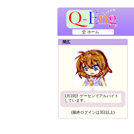
ホーム
間広
1月19日 ゲーセンでアルバイト
しています。
(最終ログインは3日以上)