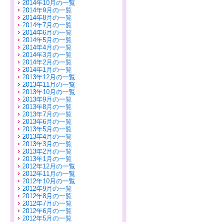
2014年10月の一覧
2014年9月の一覧
2014年8月の一覧
2014年7月の一覧
2014年6月の一覧
2014年5月の一覧
2014年4月の一覧
2014年3月の一覧
2014年2月の一覧
2014年1月の一覧
2013年12月の一覧
2013年11月の一覧
2013年10月の一覧
2013年9月の一覧
2013年8月の一覧
2013年7月の一覧
2013年6月の一覧
2013年5月の一覧
2013年4月の一覧
2013年3月の一覧
2013年2月の一覧
2013年1月の一覧
2012年12月の一覧
2012年11月の一覧
2012年10月の一覧
2012年9月の一覧
2012年8月の一覧
2012年7月の一覧
2012年6月の一覧
2012年5月の一覧