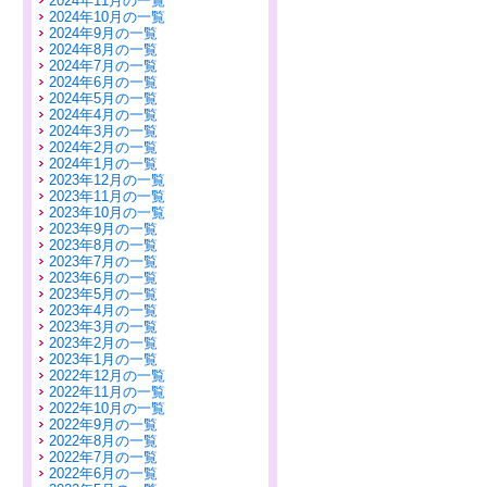
2024年11月の一覧
2024年10月の一覧
2024年9月の一覧
2024年8月の一覧
2024年7月の一覧
2024年6月の一覧
2024年5月の一覧
2024年4月の一覧
2024年3月の一覧
2024年2月の一覧
2024年1月の一覧
2023年12月の一覧
2023年11月の一覧
2023年10月の一覧
2023年9月の一覧
2023年8月の一覧
2023年7月の一覧
2023年6月の一覧
2023年5月の一覧
2023年4月の一覧
2023年3月の一覧
2023年2月の一覧
2023年1月の一覧
2022年12月の一覧
2022年11月の一覧
2022年10月の一覧
2022年9月の一覧
2022年8月の一覧
2022年7月の一覧
2022年6月の一覧