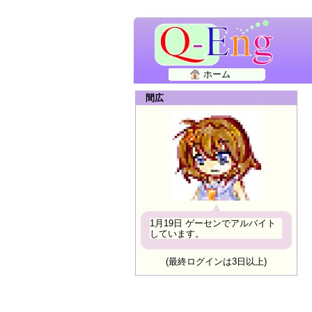
ホーム
間広
1月19日 ゲーセンでアルバイト
しています。
(最終ログインは3日以上)