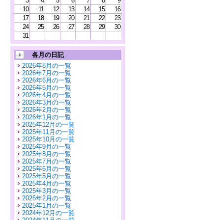
3
4
5
6
7
8
9
10
11
12
13
14
15
16
17
18
19
20
21
22
23
24
25
26
27
28
29
30
31
各月の日記
2026年8月の一覧
2026年7月の一覧
2026年6月の一覧
2026年5月の一覧
2026年4月の一覧
2026年3月の一覧
2026年2月の一覧
2026年1月の一覧
2025年12月の一覧
2025年11月の一覧
2025年10月の一覧
2025年9月の一覧
2025年8月の一覧
2025年7月の一覧
2025年6月の一覧
2025年5月の一覧
2025年4月の一覧
2025年3月の一覧
2025年2月の一覧
2025年1月の一覧
2024年12月の一覧