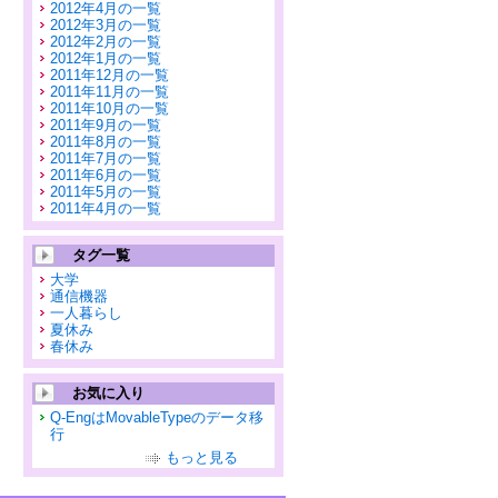
2012年4月の一覧
2012年3月の一覧
2012年2月の一覧
2012年1月の一覧
2011年12月の一覧
2011年11月の一覧
2011年10月の一覧
2011年9月の一覧
2011年8月の一覧
2011年7月の一覧
2011年6月の一覧
2011年5月の一覧
2011年4月の一覧
タグ一覧
大学
通信機器
一人暮らし
夏休み
春休み
お気に入り
Q-EngはMovableTypeのデータ移
行
もっと見る