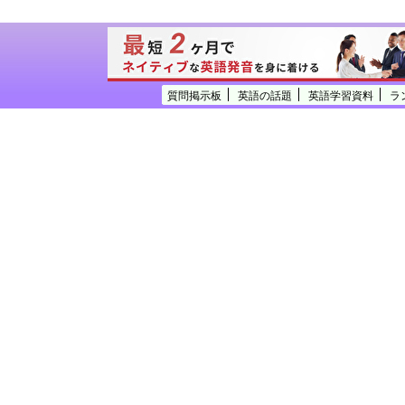
質問掲示板
英語の話題
英語学習資料
ラ