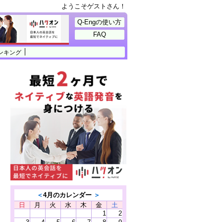
ようこそゲストさん！
Q-Engの使い方
FAQ
ンキング
＜
4月のカレンダー
＞
日
月
火
水
木
金
土
1
2