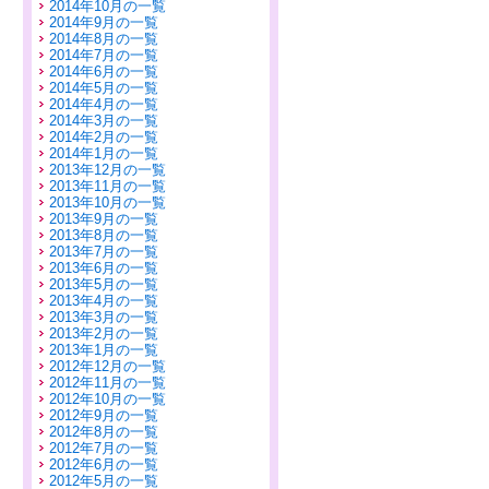
2014年10月の一覧
2014年9月の一覧
2014年8月の一覧
2014年7月の一覧
2014年6月の一覧
2014年5月の一覧
2014年4月の一覧
2014年3月の一覧
2014年2月の一覧
2014年1月の一覧
2013年12月の一覧
2013年11月の一覧
2013年10月の一覧
2013年9月の一覧
2013年8月の一覧
2013年7月の一覧
2013年6月の一覧
2013年5月の一覧
2013年4月の一覧
2013年3月の一覧
2013年2月の一覧
2013年1月の一覧
2012年12月の一覧
2012年11月の一覧
2012年10月の一覧
2012年9月の一覧
2012年8月の一覧
2012年7月の一覧
2012年6月の一覧
2012年5月の一覧