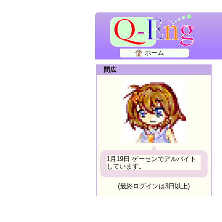
ホーム
間広
1月19日 ゲーセンでアルバイト
しています。
(最終ログインは3日以上)