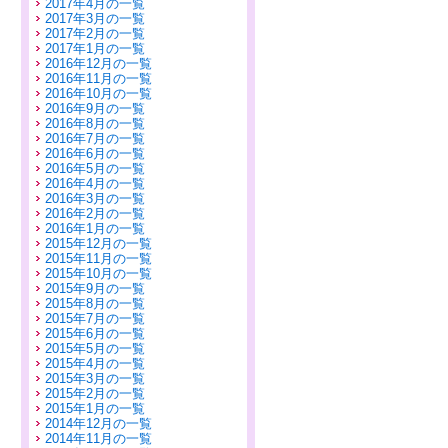
2017年4月の一覧
2017年3月の一覧
2017年2月の一覧
2017年1月の一覧
2016年12月の一覧
2016年11月の一覧
2016年10月の一覧
2016年9月の一覧
2016年8月の一覧
2016年7月の一覧
2016年6月の一覧
2016年5月の一覧
2016年4月の一覧
2016年3月の一覧
2016年2月の一覧
2016年1月の一覧
2015年12月の一覧
2015年11月の一覧
2015年10月の一覧
2015年9月の一覧
2015年8月の一覧
2015年7月の一覧
2015年6月の一覧
2015年5月の一覧
2015年4月の一覧
2015年3月の一覧
2015年2月の一覧
2015年1月の一覧
2014年12月の一覧
2014年11月の一覧