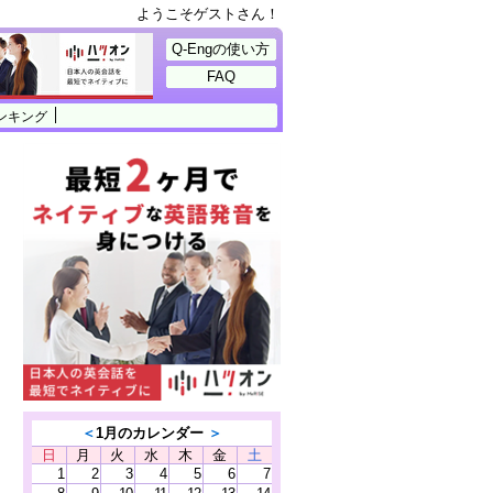
ようこそゲストさん！
Q-Engの使い方
FAQ
ンキング
＜
1月のカレンダー
＞
日
月
火
水
木
金
土
1
2
3
4
5
6
7