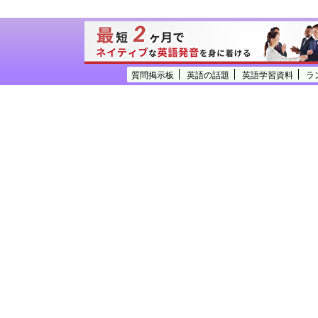
質問掲示板
英語の話題
英語学習資料
ラ