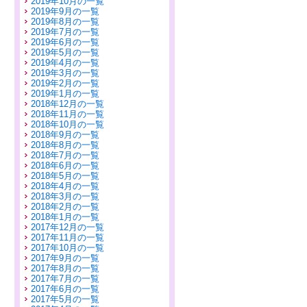
2019年10月の一覧
2019年9月の一覧
2019年8月の一覧
2019年7月の一覧
2019年6月の一覧
2019年5月の一覧
2019年4月の一覧
2019年3月の一覧
2019年2月の一覧
2019年1月の一覧
2018年12月の一覧
2018年11月の一覧
2018年10月の一覧
2018年9月の一覧
2018年8月の一覧
2018年7月の一覧
2018年6月の一覧
2018年5月の一覧
2018年4月の一覧
2018年3月の一覧
2018年2月の一覧
2018年1月の一覧
2017年12月の一覧
2017年11月の一覧
2017年10月の一覧
2017年9月の一覧
2017年8月の一覧
2017年7月の一覧
2017年6月の一覧
2017年5月の一覧