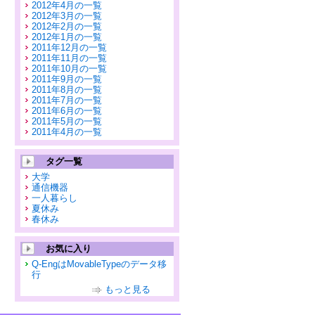
2012年4月の一覧
2012年3月の一覧
2012年2月の一覧
2012年1月の一覧
2011年12月の一覧
2011年11月の一覧
2011年10月の一覧
2011年9月の一覧
2011年8月の一覧
2011年7月の一覧
2011年6月の一覧
2011年5月の一覧
2011年4月の一覧
タグ一覧
大学
通信機器
一人暮らし
夏休み
春休み
お気に入り
Q-EngはMovableTypeのデータ移
行
もっと見る