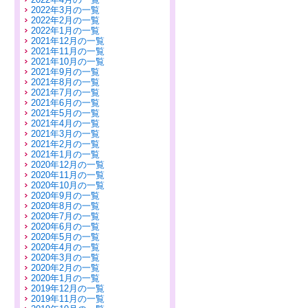
2022年3月の一覧
2022年2月の一覧
2022年1月の一覧
2021年12月の一覧
2021年11月の一覧
2021年10月の一覧
2021年9月の一覧
2021年8月の一覧
2021年7月の一覧
2021年6月の一覧
2021年5月の一覧
2021年4月の一覧
2021年3月の一覧
2021年2月の一覧
2021年1月の一覧
2020年12月の一覧
2020年11月の一覧
2020年10月の一覧
2020年9月の一覧
2020年8月の一覧
2020年7月の一覧
2020年6月の一覧
2020年5月の一覧
2020年4月の一覧
2020年3月の一覧
2020年2月の一覧
2020年1月の一覧
2019年12月の一覧
2019年11月の一覧