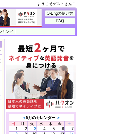
ようこそゲストさん！
Q-Engの使い方
FAQ
ンキング
示
に
公
）
む
に
公
）
＜
5月のカレンダー
＞
日
月
火
水
木
金
土
1
2
3
4
5
6
7