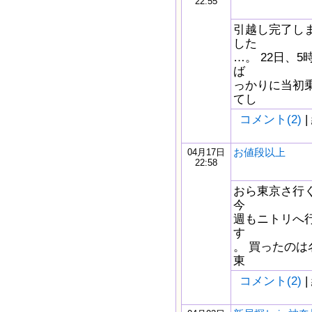
22:55
引越し完了しま
した
…。 22日、
ば
っかりに当初
てし
コメント(2)
|
お値段以上
04月17日
22:58
おら東京さ行
今
週もニトリへ
す
。 買ったの
東
コメント(2)
|