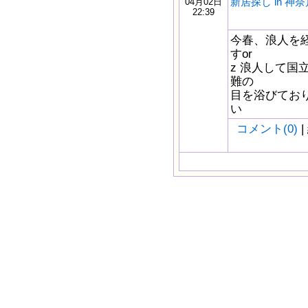
新居探し in 神
04月02日
22:39
今春、浪人を
すor
z 浪人して国
難の
目を浴びており
い
コメント(0)
|