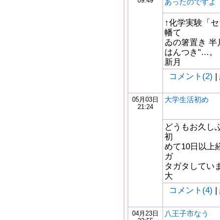
09:49
あったのですよ
↑化学実験「
幡て
ゐの箸置き 半
はんつき"…。
新月
コメント(2)
|
大学生活初め
05月03日
21:24
どうもお久し
初
めて10日以上
ガ
タガタしてい
大
コメント(4)
|
八王子市なう
04月23日