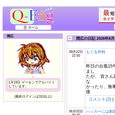
ホーム
間広
間広の日記 2026年8
もぐる作戦
09月22日
22:50
昨日の台風1
まし
たが、 皆さ
な
1月19日 ゲーセンでアルバイト
かったり、無
しています。
後
(最終ログインは3日以上)
コメント(2)
|
ハッカーには創
06月02日