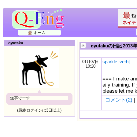
ホーム
gyutaku
gyutakuの日記 2013
sparkle [verb]
01月07日
10:20
=== I make and
aily training. I
please let
無事でーす
コメント(2)
|
(最終ログインは3日以上)