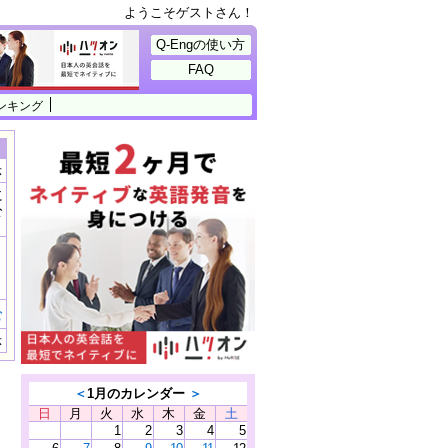
ようこそゲストさん！
Q-Engの使い方
FAQ
ンキング
示
に
公
）
む
示
＜
1月のカレンダー
＞
日
月
火
水
木
金
土
1
2
3
4
5