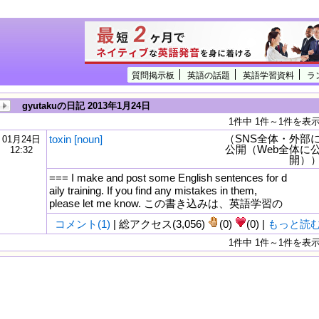
質問掲示板
英語の話題
英語学習資料
ラ
gyutakuの日記 2013年1月24日
1件中 1件～1件を表
（SNS全体・外部
toxin [noun]
01月24日
公開（Web全体に
12:32
開）
=== I make and post some English sentences for d
aily training. If you find any mistakes in them,
please let me know. この書き込みは、英語学習の
コメント(1)
| 総アクセス(3,056)
(0)
(0) |
もっと読
1件中 1件～1件を表