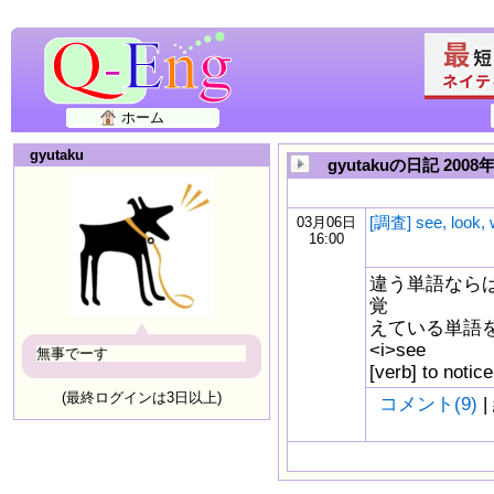
ホーム
gyutaku
gyutakuの日記 2008
[調査] see, look
03月06日
16:00
違う単語なら
覚
えている単語
<i>see
無事でーす
[verb] to noti
(最終ログインは3日以上)
コメント(9)
|