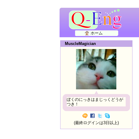
ホーム
MuscleMagician
ぼくのにっきはまじっくどうが
つき！
(最終ログインは3日以上)