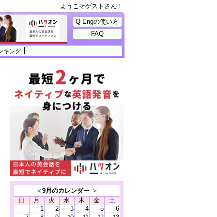
ようこそゲストさん！
Q-Engの使い方
FAQ
ンキング
＜
9月のカレンダー
＞
日
月
火
水
木
金
土
1
2
3
4
5
6