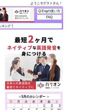
ようこそゲストさん！
Q-Engの使い方
FAQ
ンキング
＜
5月のカレンダー
＞
日
月
火
水
木
金
土
1
2
3