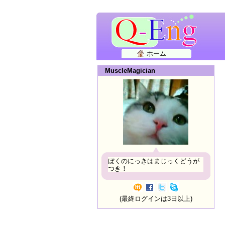
ホーム
MuscleMagician
ぼくのにっきはまじっくどうが
つき！
(最終ログインは3日以上)