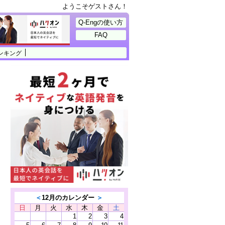
ようこそゲストさん！
Q-Engの使い方
FAQ
ンキング
＜
12月のカレンダー
＞
日
月
火
水
木
金
土
1
2
3
4