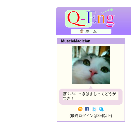
ホーム
MuscleMagician
ぼくのにっきはまじっくどうが
つき！
(最終ログインは3日以上)