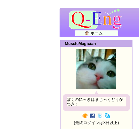
ホーム
MuscleMagician
ぼくのにっきはまじっくどうが
つき！
(最終ログインは3日以上)