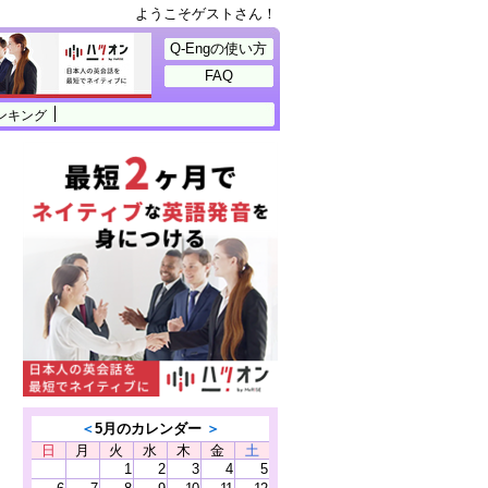
ようこそゲストさん！
Q-Engの使い方
FAQ
ンキング
＜
5月のカレンダー
＞
日
月
火
水
木
金
土
1
2
3
4
5