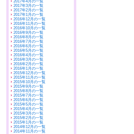
2017年4月の一覧
2017年3月の一覧
2017年2月の一覧
2017年1月の一覧
2016年12月の一覧
2016年11月の一覧
2016年10月の一覧
2016年9月の一覧
2016年8月の一覧
2016年7月の一覧
2016年6月の一覧
2016年5月の一覧
2016年4月の一覧
2016年3月の一覧
2016年2月の一覧
2016年1月の一覧
2015年12月の一覧
2015年11月の一覧
2015年10月の一覧
2015年9月の一覧
2015年8月の一覧
2015年7月の一覧
2015年6月の一覧
2015年5月の一覧
2015年4月の一覧
2015年3月の一覧
2015年2月の一覧
2015年1月の一覧
2014年12月の一覧
2014年11月の一覧