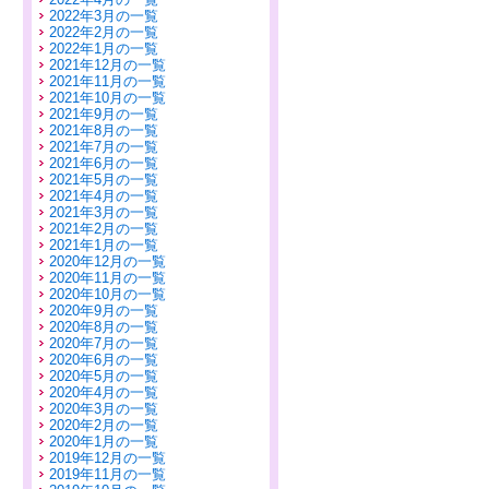
2022年3月の一覧
2022年2月の一覧
2022年1月の一覧
2021年12月の一覧
2021年11月の一覧
2021年10月の一覧
2021年9月の一覧
2021年8月の一覧
2021年7月の一覧
2021年6月の一覧
2021年5月の一覧
2021年4月の一覧
2021年3月の一覧
2021年2月の一覧
2021年1月の一覧
2020年12月の一覧
2020年11月の一覧
2020年10月の一覧
2020年9月の一覧
2020年8月の一覧
2020年7月の一覧
2020年6月の一覧
2020年5月の一覧
2020年4月の一覧
2020年3月の一覧
2020年2月の一覧
2020年1月の一覧
2019年12月の一覧
2019年11月の一覧