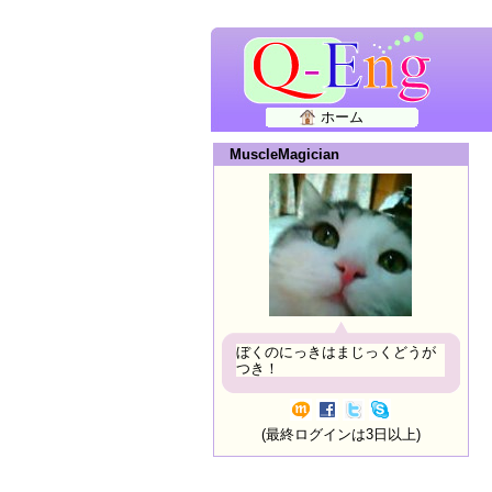
ホーム
MuscleMagician
ぼくのにっきはまじっくどうが
つき！
(最終ログインは3日以上)