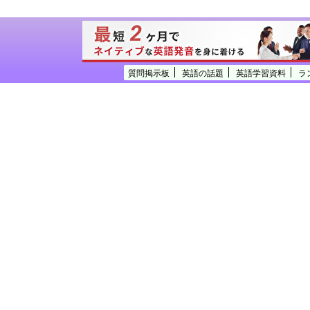
質問掲示板
英語の話題
英語学習資料
ラ