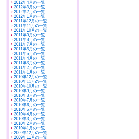
2012年4月の一覧
2012年3月の一覧
2012年2月の一覧
2012年1月の一覧
2011年12月の一覧
2011年11月の一覧
2011年10月の一覧
2011年9月の一覧
2011年8月の一覧
2011年7月の一覧
2011年6月の一覧
2011年5月の一覧
2011年4月の一覧
2011年3月の一覧
2011年2月の一覧
2011年1月の一覧
2010年12月の一覧
2010年11月の一覧
2010年10月の一覧
2010年9月の一覧
2010年8月の一覧
2010年7月の一覧
2010年6月の一覧
2010年5月の一覧
2010年4月の一覧
2010年3月の一覧
2010年2月の一覧
2010年1月の一覧
2009年12月の一覧
2009年11月の一覧