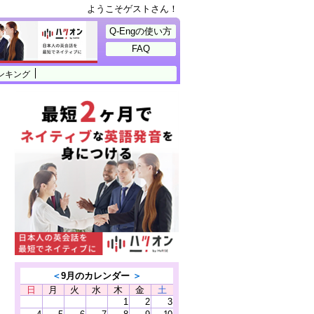
ようこそゲストさん！
Q-Engの使い方
FAQ
ンキング
＜
9月のカレンダー
＞
日
月
火
水
木
金
土
1
2
3