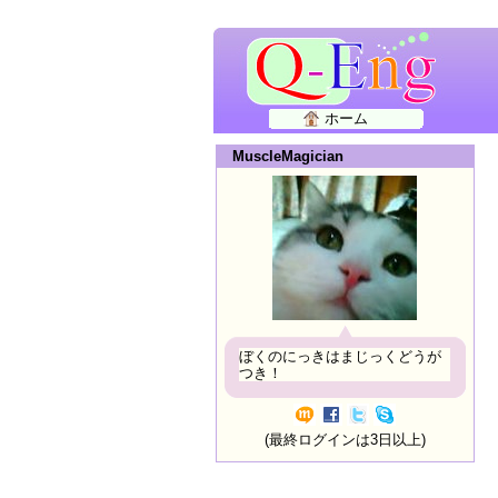
ホーム
MuscleMagician
ぼくのにっきはまじっくどうが
つき！
(最終ログインは3日以上)