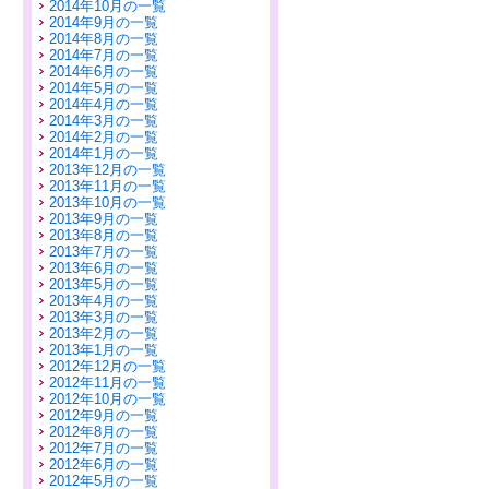
2014年10月の一覧
2014年9月の一覧
2014年8月の一覧
2014年7月の一覧
2014年6月の一覧
2014年5月の一覧
2014年4月の一覧
2014年3月の一覧
2014年2月の一覧
2014年1月の一覧
2013年12月の一覧
2013年11月の一覧
2013年10月の一覧
2013年9月の一覧
2013年8月の一覧
2013年7月の一覧
2013年6月の一覧
2013年5月の一覧
2013年4月の一覧
2013年3月の一覧
2013年2月の一覧
2013年1月の一覧
2012年12月の一覧
2012年11月の一覧
2012年10月の一覧
2012年9月の一覧
2012年8月の一覧
2012年7月の一覧
2012年6月の一覧
2012年5月の一覧