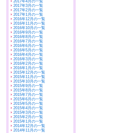
2017年4月の一覧
2017年3月の一覧
2017年2月の一覧
2017年1月の一覧
2016年12月の一覧
2016年11月の一覧
2016年10月の一覧
2016年9月の一覧
2016年8月の一覧
2016年7月の一覧
2016年6月の一覧
2016年5月の一覧
2016年4月の一覧
2016年3月の一覧
2016年2月の一覧
2016年1月の一覧
2015年12月の一覧
2015年11月の一覧
2015年10月の一覧
2015年9月の一覧
2015年8月の一覧
2015年7月の一覧
2015年6月の一覧
2015年5月の一覧
2015年4月の一覧
2015年3月の一覧
2015年2月の一覧
2015年1月の一覧
2014年12月の一覧
2014年11月の一覧