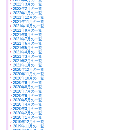
2022年3月の一覧
2022年2月の一覧
2022年1月の一覧
2021年12月の一覧
2021年11月の一覧
2021年10月の一覧
2021年9月の一覧
2021年8月の一覧
2021年7月の一覧
2021年6月の一覧
2021年5月の一覧
2021年4月の一覧
2021年3月の一覧
2021年2月の一覧
2021年1月の一覧
2020年12月の一覧
2020年11月の一覧
2020年10月の一覧
2020年9月の一覧
2020年8月の一覧
2020年7月の一覧
2020年6月の一覧
2020年5月の一覧
2020年4月の一覧
2020年3月の一覧
2020年2月の一覧
2020年1月の一覧
2019年12月の一覧
2019年11月の一覧