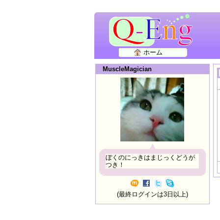
ホーム
MuscleMagician
ぼくのにっきはまじっくどうが
つき！
(最終ログインは3日以上)