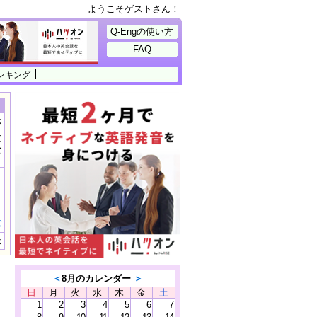
ようこそゲストさん！
Q-Engの使い方
FAQ
ンキング
示
に
公
）
む
示
＜
8月のカレンダー
＞
日
月
火
水
木
金
土
1
2
3
4
5
6
7