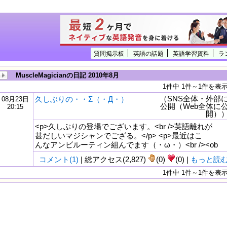
質問掲示板
英語の話題
英語学習資料
ラ
MuscleMagicianの日記 2010年8月
1件中 1件～1件を表
（SNS全体・外部
久しぶりの・・Σ（・Д・）
08月23日
公開（Web全体に
20:15
開）
<p>久しぶりの登場でございます。<br />英語離れが
甚だしいマジシャンでござる。</p> <p>最近はこ
んなアンビルーティン組んでます（・ω・）<br /><ob
コメント(1)
| 総アクセス(2,827)
(0)
(0) |
もっと読
1件中 1件～1件を表