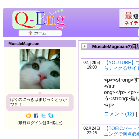
ホーム
MuscleMagician
MuscleMagicianの日
【YOUTUBE
02月28日
19:00
らディクるサイ
<p><stro
</str
ong></p> 
う<strong>
ぼくのにっきはまじっくどうが
</p>
つき！
コメント(12)
|
(最終ログインは3日以上)
【TOEICパー
02月24日
22:28
ニングで満点必至