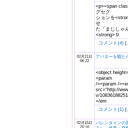
<p><span cl
グセク
ションを<stro
せ
た「まじしゃん
<strong>９
コメント(4)
|
アバターを観た
02月21日
06:22
<object height
<param
/><param /><
src="http://ww
v/10836188251
</em
コメント(1)
|
バレンタインの
02月15日
20:10
ろ） 終章：突