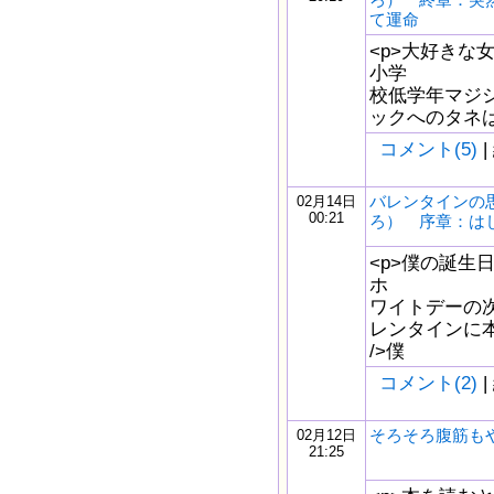
て運命
<p>大好きな
小学
校低学年マジシ
ックへのタネは
コメント(5)
|
バレンタインの
02月14日
00:21
ろ） 序章：は
<p>僕の誕生日
ホ
ワイトデーの次
レンタインに本
/>僕
コメント(2)
|
そろそろ腹筋も
02月12日
21:25