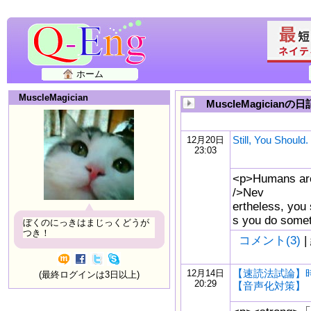
ホーム
MuscleMagician
MuscleMagicianの日
Still, You Should.
12月20日
23:03
<p>Humans are
/>Nev
ertheless, you
s you do somet
ぼくのにっきはまじっくどうが
つき！
コメント(3)
|
【速読法試論】
12月14日
(最終ログインは3日以上)
20:29
【音声化対策】