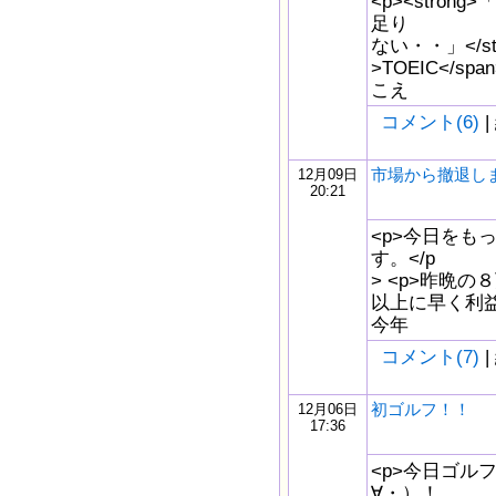
<p><stro
足り
ない・・」</stron
>TOEIC</
こえ
コメント(6)
|
市場から撤退し
12月09日
20:21
<p>今日をも
す。</p
> <p>昨晩の
以上に早く利益
今年
コメント(7)
|
初ゴルフ！！
12月06日
17:36
<p>今日ゴル
∀・）！