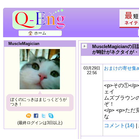
ホーム
MuscleMagician
MuscleMagicia
が時計がネクタイが・
おまけの寄せ集
03月29日
22:56
<p>その①</
ェイ
ムズブラウン
ぼくのにっきはまじっくどうが
ぞ！
つき！
</p> <p
な
(最終ログインは3日以上)
コメント(14)
|