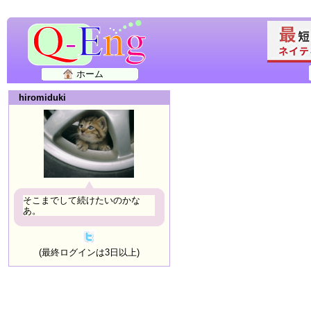
ホーム
hiromiduki
そこまでして続けたいのかな
あ。
(最終ログインは3日以上)