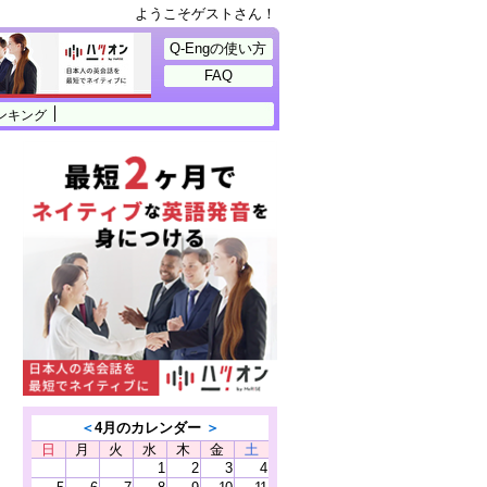
ようこそゲストさん！
Q-Engの使い方
FAQ
ンキング
＜
4月のカレンダー
＞
日
月
火
水
木
金
土
1
2
3
4