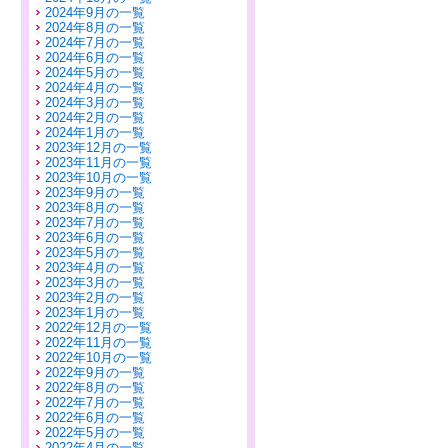
2024年9月の一覧
2024年8月の一覧
2024年7月の一覧
2024年6月の一覧
2024年5月の一覧
2024年4月の一覧
2024年3月の一覧
2024年2月の一覧
2024年1月の一覧
2023年12月の一覧
2023年11月の一覧
2023年10月の一覧
2023年9月の一覧
2023年8月の一覧
2023年7月の一覧
2023年6月の一覧
2023年5月の一覧
2023年4月の一覧
2023年3月の一覧
2023年2月の一覧
2023年1月の一覧
2022年12月の一覧
2022年11月の一覧
2022年10月の一覧
2022年9月の一覧
2022年8月の一覧
2022年7月の一覧
2022年6月の一覧
2022年5月の一覧
2022年4月の一覧