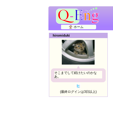
ホーム
hiromiduki
そこまでして続けたいのかな
あ。
(最終ログインは3日以上)