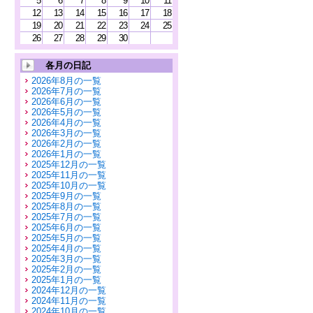
5
6
7
8
9
10
11
12
13
14
15
16
17
18
19
20
21
22
23
24
25
26
27
28
29
30
各月の日記
2026年8月の一覧
2026年7月の一覧
2026年6月の一覧
2026年5月の一覧
2026年4月の一覧
2026年3月の一覧
2026年2月の一覧
2026年1月の一覧
2025年12月の一覧
2025年11月の一覧
2025年10月の一覧
2025年9月の一覧
2025年8月の一覧
2025年7月の一覧
2025年6月の一覧
2025年5月の一覧
2025年4月の一覧
2025年3月の一覧
2025年2月の一覧
2025年1月の一覧
2024年12月の一覧
2024年11月の一覧
2024年10月の一覧