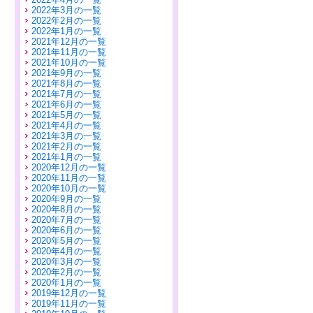
2022年3月の一覧
2022年2月の一覧
2022年1月の一覧
2021年12月の一覧
2021年11月の一覧
2021年10月の一覧
2021年9月の一覧
2021年8月の一覧
2021年7月の一覧
2021年6月の一覧
2021年5月の一覧
2021年4月の一覧
2021年3月の一覧
2021年2月の一覧
2021年1月の一覧
2020年12月の一覧
2020年11月の一覧
2020年10月の一覧
2020年9月の一覧
2020年8月の一覧
2020年7月の一覧
2020年6月の一覧
2020年5月の一覧
2020年4月の一覧
2020年3月の一覧
2020年2月の一覧
2020年1月の一覧
2019年12月の一覧
2019年11月の一覧