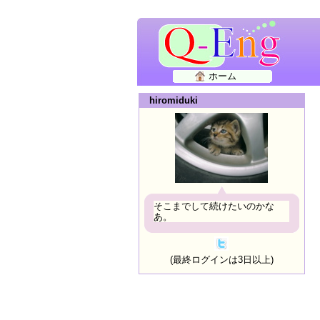
ホーム
hiromiduki
そこまでして続けたいのかな
あ。
(最終ログインは3日以上)