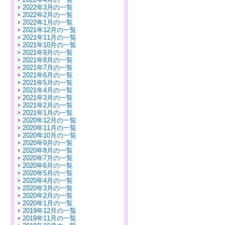
2022年3月の一覧
2022年2月の一覧
2022年1月の一覧
2021年12月の一覧
2021年11月の一覧
2021年10月の一覧
2021年9月の一覧
2021年8月の一覧
2021年7月の一覧
2021年6月の一覧
2021年5月の一覧
2021年4月の一覧
2021年3月の一覧
2021年2月の一覧
2021年1月の一覧
2020年12月の一覧
2020年11月の一覧
2020年10月の一覧
2020年9月の一覧
2020年8月の一覧
2020年7月の一覧
2020年6月の一覧
2020年5月の一覧
2020年4月の一覧
2020年3月の一覧
2020年2月の一覧
2020年1月の一覧
2019年12月の一覧
2019年11月の一覧