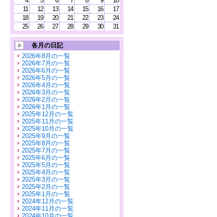
4
5
6
7
8
9
10
11
12
13
14
15
16
17
18
19
20
21
22
23
24
25
26
27
28
29
30
31
各月の日記
2026年8月の一覧
2026年7月の一覧
2026年6月の一覧
2026年5月の一覧
2026年4月の一覧
2026年3月の一覧
2026年2月の一覧
2026年1月の一覧
2025年12月の一覧
2025年11月の一覧
2025年10月の一覧
2025年9月の一覧
2025年8月の一覧
2025年7月の一覧
2025年6月の一覧
2025年5月の一覧
2025年4月の一覧
2025年3月の一覧
2025年2月の一覧
2025年1月の一覧
2024年12月の一覧
2024年11月の一覧
2024年10月の一覧