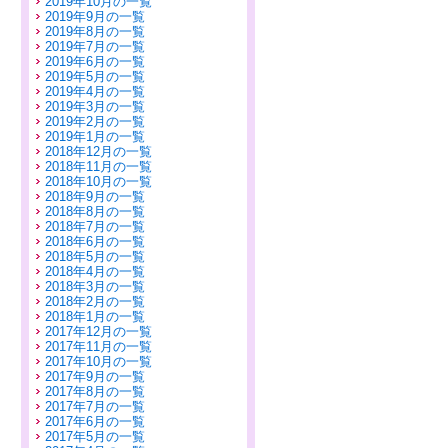
2019年10月の一覧
2019年9月の一覧
2019年8月の一覧
2019年7月の一覧
2019年6月の一覧
2019年5月の一覧
2019年4月の一覧
2019年3月の一覧
2019年2月の一覧
2019年1月の一覧
2018年12月の一覧
2018年11月の一覧
2018年10月の一覧
2018年9月の一覧
2018年8月の一覧
2018年7月の一覧
2018年6月の一覧
2018年5月の一覧
2018年4月の一覧
2018年3月の一覧
2018年2月の一覧
2018年1月の一覧
2017年12月の一覧
2017年11月の一覧
2017年10月の一覧
2017年9月の一覧
2017年8月の一覧
2017年7月の一覧
2017年6月の一覧
2017年5月の一覧