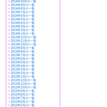
2014年10月の一覧
2014年9月の一覧
2014年8月の一覧
2014年7月の一覧
2014年6月の一覧
2014年5月の一覧
2014年4月の一覧
2014年3月の一覧
2014年2月の一覧
2014年1月の一覧
2013年12月の一覧
2013年11月の一覧
2013年10月の一覧
2013年9月の一覧
2013年8月の一覧
2013年7月の一覧
2013年6月の一覧
2013年5月の一覧
2013年4月の一覧
2013年3月の一覧
2013年2月の一覧
2013年1月の一覧
2012年12月の一覧
2012年11月の一覧
2012年10月の一覧
2012年9月の一覧
2012年8月の一覧
2012年7月の一覧
2012年6月の一覧
2012年5月の一覧