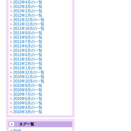
2012年4月の一覧
2012年3月の一覧
2012年2月の一覧
2012年1月の一覧
2011年12月の一覧
2011年11月の一覧
2011年10月の一覧
2011年9月の一覧
2011年8月の一覧
2011年7月の一覧
2011年6月の一覧
2011年5月の一覧
2011年4月の一覧
2011年3月の一覧
2011年2月の一覧
2011年1月の一覧
2010年12月の一覧
2010年11月の一覧
2010年10月の一覧
2010年9月の一覧
2010年8月の一覧
2010年7月の一覧
2010年6月の一覧
2010年5月の一覧
2010年4月の一覧
2010年3月の一覧
タグ一覧
think