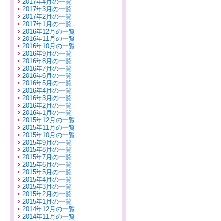
2017年4月の一覧
2017年3月の一覧
2017年2月の一覧
2017年1月の一覧
2016年12月の一覧
2016年11月の一覧
2016年10月の一覧
2016年9月の一覧
2016年8月の一覧
2016年7月の一覧
2016年6月の一覧
2016年5月の一覧
2016年4月の一覧
2016年3月の一覧
2016年2月の一覧
2016年1月の一覧
2015年12月の一覧
2015年11月の一覧
2015年10月の一覧
2015年9月の一覧
2015年8月の一覧
2015年7月の一覧
2015年6月の一覧
2015年5月の一覧
2015年4月の一覧
2015年3月の一覧
2015年2月の一覧
2015年1月の一覧
2014年12月の一覧
2014年11月の一覧