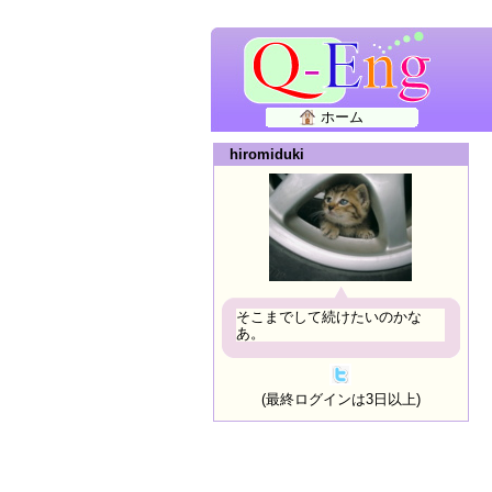
ホーム
hiromiduki
そこまでして続けたいのかな
あ。
(最終ログインは3日以上)