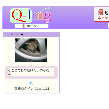
ホーム
hiromiduki
そこまでして続けたいのかな
あ。
(最終ログインは3日以上)