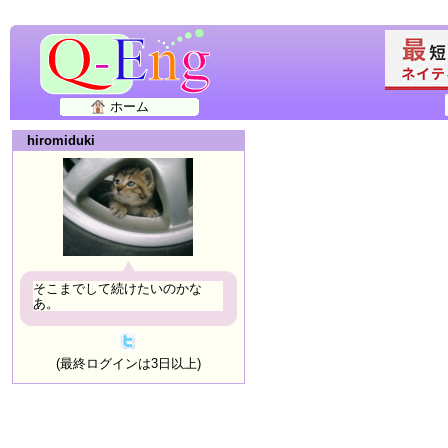
ホーム
hiromiduki
そこまでして続けたいのかな
あ。
(最終ログインは3日以上)