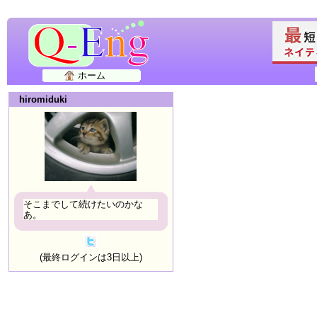
ホーム
hiromiduki
そこまでして続けたいのかな
あ。
(最終ログインは3日以上)