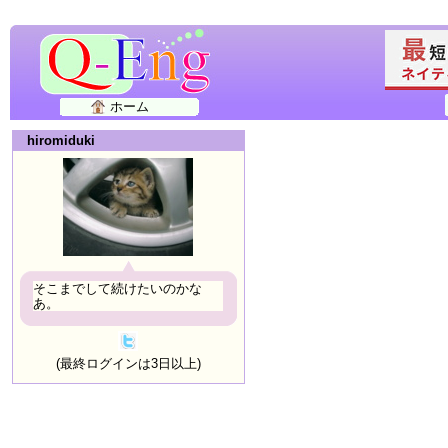
ホーム
hiromiduki
そこまでして続けたいのかな
あ。
(最終ログインは3日以上)