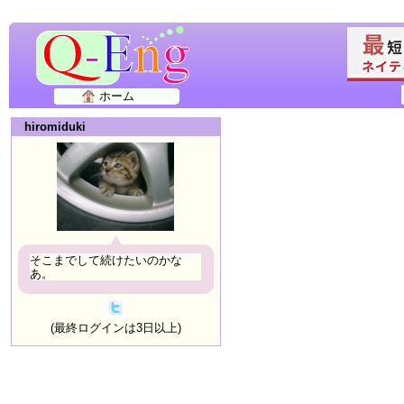
ホーム
hiromiduki
そこまでして続けたいのかな
あ。
(最終ログインは3日以上)