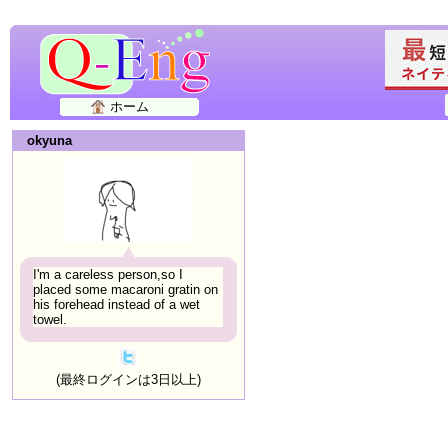
ホーム
okyuna
I'm a careless person,so I
placed some macaroni gratin on
his forehead instead of a wet
towel.
(最終ログインは3日以上)