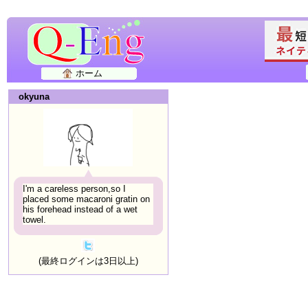
ホーム
okyuna
I'm a careless person,so I
placed some macaroni gratin on
his forehead instead of a wet
towel.
(最終ログインは3日以上)