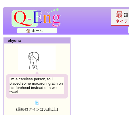
ホーム
okyuna
I'm a careless person,so I
placed some macaroni gratin on
his forehead instead of a wet
towel.
(最終ログインは3日以上)