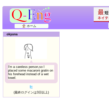
ホーム
okyuna
I'm a careless person,so I
placed some macaroni gratin on
his forehead instead of a wet
towel.
(最終ログインは3日以上)