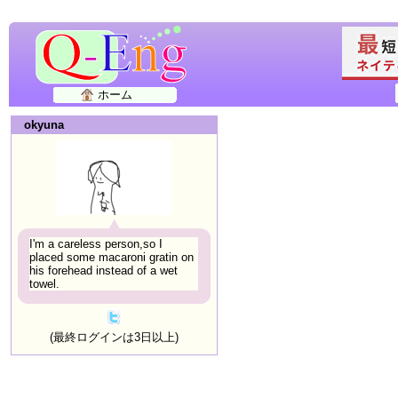
ホーム
okyuna
I'm a careless person,so I
placed some macaroni gratin on
his forehead instead of a wet
towel.
(最終ログインは3日以上)